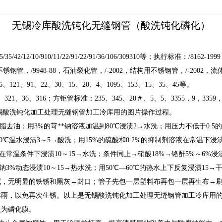
无锡冷库酸洗钝化无缝钢管（酸洗钝化磷化）
42/12/10/910/11/22/91/22/91/36/106/309310等；执行标准：/8162
管不锈钢管，/9948-88，石油裂化管，/-2002，结构用不锈钢管，/-2002
6、121、91、22、30、15、20、4、1095、153、15、35、45等。
、36、316；方钜管标准：235、345、20＃、5、5、3355，9，3359，335
1998。以上是无锡酸洗钝化加工处理无缝钢管加工冷库用的图片操作过程。
脂去油；用3%的苛**钠溶液加温到80℃浸渍2→水洗；用压力不低于0
～60℃温水浸渍3～5→酸洗；用15%的硫酸和0.2%的抑制剂溶液在常温下
常温条件下浸渍10～15→水洗；条件同上→硝酸18%→铬酐5%～6%浸渍
钠3%动态浸渍10～15→热水洗；用50℃—60℃的热水上下反复浸渍1
拭，无明显的铁锈和黑灰→封口；管子先包一层塑料布再包一层再生布→
淋雨，以免再次生锈。以上是无锡酸洗钝化加工处理无缝钢管加工冷库用
之为磷化膜。