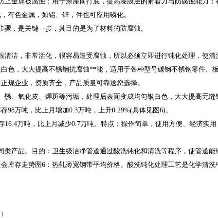
防止金属被腐蚀；用于涂漆前打底，提高漆膜层的附着力与防腐蚀能力；
化，有色金属，如铝、锌，件也可应用磷化。
步骤，是关键一步，其目的是为了材料的防腐蚀。
很清洁，非常活化，很容易遭受腐蚀，所以必须立即进行钝化处理，使清
白色，大大提高不锈钢抗腐蚀**能，适用于各种型号碳钢不锈钢零件、
案正规企业，资质齐全，产品质量可靠送您选择。
、锈、氧化皮、焊斑等污垢，处理后表面变成均匀银白色，大大提高无缝
98万吨，比上月增加0.3万吨，上升0.29%(具体见图6)。
口库存16.4万吨，比上月减少0.7万吨。特点：操作简单，使用方便、经
同类产品。目的：卫生级洁净管道通过酸洗钝化和清洗等程序，使管道能
材社会库存走势图6：热轧薄宽钢带平均价格。酸洗钝化处理工艺是化学清
方）