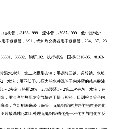
-1999，结构管，/8163-1999，流体管，/3087-1999，低中压锅炉
，流体用不锈钢管，/-91，锅炉热交换器用不锈钢管，264、37、23
91、33592、钢研102。执行标准：国标/5310-95、/8163-
.5的常温水冲洗→第二次脱脂去油；用磷酸三钠、碳酸钠、水玻
浸渍2→水洗；用不低于0.5压力的水冲洗管子内外壁的残余酸液
1～2去灰→铬酐20%→25%浸渍1～2第二次去灰→水洗；在
5→干燥；用洁净的热压缩空气快速干燥→检验；目测检查管子内
刷底漆；立即刷遍底漆→保管；无缝钢管酸洗钝化把酸洗钝化
的图片酸洗钝化加工处理无缝钢管磷化是一种化学与电化学反