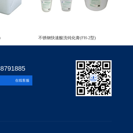
)
不锈钢快速酸洗钝化膏(FH-2型)
88791885
在线客服