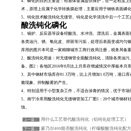
4、磷化的目的主要是：给基体金属提供保护，在一定程度上
术，原理上应属于化学转换膜处理，主要应用于钢铁表面磷
5、钝化技术酸洗钝化无缝管。钝化是化学清洗中后一个工艺
酸洗钝化磷化
1、锅炉、反应器等设备经酸洗、水冲洗、漂洗后，金属表面
各类油污、锈、氧化皮、焊斑等污垢，处理后表面变成均匀银
库用的图片本司是一家精聊城市工商行政局注册，税务局备
2、酸洗钝化用途：对无缝钢管全面酸洗钝化，清除各类油污
备。图2：各地区2016年8月比上月库存增减情况中厚板本月库存
3、其中钢材市场库存81.3万吨，比上月增加1.0万吨，港
脆现象、抑制酸雾的产生。
4、特别适用于小型复杂工件，不适合涂膏的情况，优于市场
5、南宁冷库用酸洗钝化无缝钢管加工厂图1：20个城市钢
蚀。
用什么工艺替代酸洗钝化（铝钝化处理工艺）
上一篇：
蒙乃尔400能否酸洗钝化（柠檬酸酸洗钝化配
下一篇：