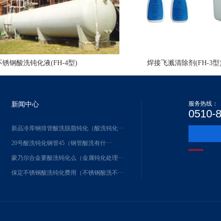
不锈钢酸洗钝化液(FH-4型)
焊接飞溅清除剂(FH-3型
服务热线：
新闻中心
0510-
新品冷库钢排管酸洗脱脂钝化（酸洗钝化···
20号酸洗钝化钢管45（钢管酸洗有什···
蒙乃尔合金要酸洗钝化么（金属钝化处理···
保定不锈钢酸洗钝化费用（不锈钢酸洗不···