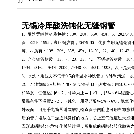
无锡冷库酸洗钝化无缝钢管
1、酸洗无缝管材质包括：10#、20#、35#、45#、6、2027/4015/35/
管，/5310-1995，高压锅炉管，/6479-86，化肥专用无缝钢
等。材质有：10#、20#、35#、45#、16-50、22、40、12-42、
2、合金钢管材质：15、7、20、35、42；不锈钢管材质：304、321
1994、/8162、/6479-2000、/9948-83、/5312-
3、水洗：用压力不低于0.5的常温水冲洗管子内外壁污泥一脱
璃、石油黄酸6%加热至70～90℃浸渍30→热水洗；用50℃
和墨灰，使值达到6～7，冲净为止→中和；用5%～6%碳酸铀在
常温条件下浸渍2～3，→钝化；用亚硝酸钠5%～6%，氢氧化
外表面，可用手电筒照射或解剖检查管子内腔也可用白布擦
后的管子堆放在干燥通风良好的地方，防止空气湿度过大或
应形成磷酸盐化学转化膜的过程，所形成的磷酸盐转化膜称